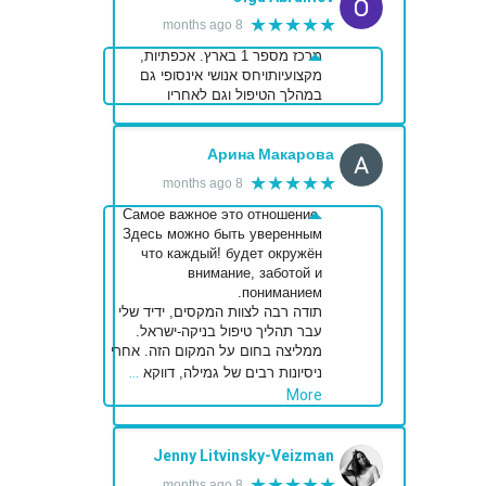
★★★★★
8 months ago
מרכז מספר 1 בארץ. אכפתיות,
מקצועיותויחס אנושי אינסופי גם
במהלך הטיפול וגם לאחריו
Арина Макарова
★★★★★
8 months ago
Самое важное это отношение.
Здесь можно быть уверенным
что каждый! будет окружён
внимание, заботой и
пониманием.
תודה רבה לצוות המקסים, ידיד שלי
עבר תהליך טיפול בניקה-ישראל.
ממליצה בחום על המקום הזה. אחרי
…
ניסיונות רבים של גמילה, דווקא
More
Jenny Litvinsky-Veizman
★★★★★
8 months ago