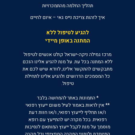
תהליך החלמה מהתמכרויות
איך לזהות צריכת נייס גאי – איום לחיים
להגיע לטיפול ללא
המתנה באופן מיידי
מרכז גמילה ניקה-ישראל קולט אנשים לטיפול
ללא המתנה בכל עת. על מנת להגיע אלינו הנכם
מתבקשים להתקשר אלינו, לוודא שיש לכם את
כל המסמכים הדרושים ולהגיע אלינו לתחילת
טיפול.
* התמונות באתר להמחשה בלבד
** אין לראות באמור לעיל משום ייעוץ רפואי
ו/או תחליף לייעוץ רפואי, ו/או חוות דעת
רפואית. בכל מקרה יש להתייעץ עם רופא
מוסמך על מנת לקבל ייעוץ המותאם לנסיבות
המיוחדת ולנתוני המקרה הספציפי וכל מקרה