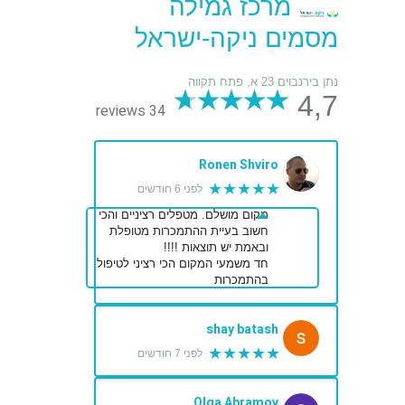
מרכז גמילה
מסמים ניקה-ישראל
נתן בירנבוים 23 א, פתח תקווה
4,7
34 reviews
Ronen Shviro
★★★★★
לפני 6 חודשים
מקום מושלם. מטפלים רציניים והכי
חשוב בעיית ההתמכרות מטופלת
ובאמת יש תוצאות !!!!
חד משמעי המקום הכי רציני לטיפול
בהתמכרות
shay batash
★★★★★
לפני 7 חודשים
Olga Abramov