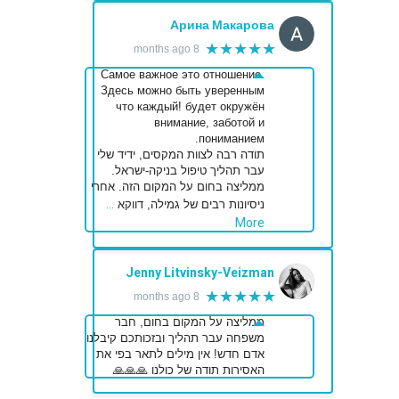
Арина Макарова
★★★★★
8 months ago
Самое важное это отношение.
Здесь можно быть уверенным
что каждый! будет окружён
внимание, заботой и
пониманием.
תודה רבה לצוות המקסים, ידיד שלי
עבר תהליך טיפול בניקה-ישראל.
ממליצה בחום על המקום הזה. אחרי
…
ניסיונות רבים של גמילה, דווקא
More
Jenny Litvinsky-Veizman
★★★★★
8 months ago
ממליצה על המקום בחום, חבר
משפחה עבר תהליך ובזכותכם קיבלנו
אדם חדש! אין מילים לתאר בפי את
האסירות תודה של כולנו 🙏🙏🙏