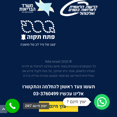
© 2020 Nika Israel
כל הטקסטים והתכנים באתר אינם המלצה לטיפול או לדרכי
פעולה כלשהם, חומר הינו שיווקי, על מנת לקבל מידע אנו
ממליצים להתייעץ עם אנשי מקצוע ממרכז גמילה ט.ל.ח
תעשו צעד ראשון להחלמה והתקשרו
אלינו עכשיו 03-3760499
יעוץ חינם ?
יעוץ חינם
יעוץ חינם 24/7