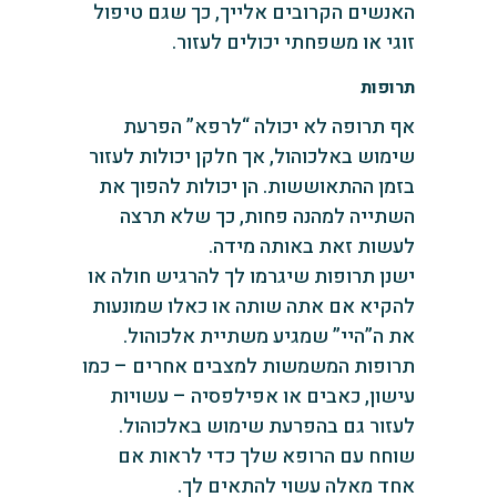
האנשים הקרובים אלייך, כך שגם טיפול
זוגי או משפחתי יכולים לעזור.
תרופות
אף תרופה לא יכולה “לרפא” הפרעת
שימוש באלכוהול, אך חלקן יכולות לעזור
בזמן ההתאוששות. הן יכולות להפוך את
השתייה למהנה פחות, כך שלא תרצה
לעשות זאת באותה מידה.
ישנן תרופות שיגרמו לך להרגיש חולה או
להקיא אם אתה שותה או כאלו שמונעות
את ה”היי” שמגיע משתיית אלכוהול.
תרופות המשמשות למצבים אחרים – כמו
עישון, כאבים או אפילפסיה – עשויות
לעזור גם בהפרעת שימוש באלכוהול.
שוחח עם הרופא שלך כדי לראות אם
אחד מאלה עשוי להתאים לך.