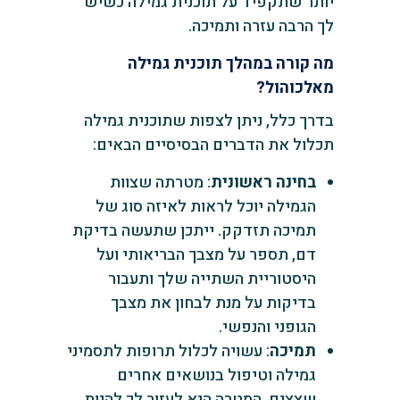
יותר שתקפיד על תוכנית גמילה כשיש
לך הרבה עזרה ותמיכה.
מה קורה במהלך תוכנית גמילה
מאלכוהול?
בדרך כלל, ניתן לצפות שתוכנית גמילה
תכלול את הדברים הבסיסיים הבאים:
בחינה ראשונית
: מטרתה שצוות
הגמילה יוכל לראות לאיזה סוג של
תמיכה תזדקק. ייתכן שתעשה בדיקת
דם, תספר על מצבך הבריאותי ועל
היסטוריית השתייה שלך ותעבור
בדיקות על מנת לבחון את מצבך
הגופני והנפשי.
תמיכה
: עשויה לכלול תרופות לתסמיני
גמילה וטיפול בנושאים אחרים
שצצים. המטרה היא לעזור לך להיות