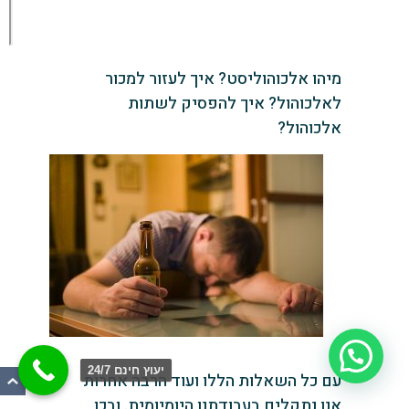
מיהו אלכוהוליסט? איך לעזור למכור
לאלכוהול? איך להפסיק לשתות
אלכוהול?
יעוץ חינם 24/7
עם כל השאלות הללו ועוד הרבה אחרות
אנו נתקלים בעבודתנו היומיומית. ובכן