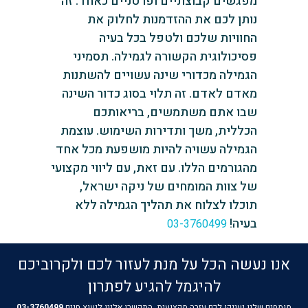
מפגשים קבוצתיים ופרטניים כאחד. זה
נותן לכם את ההזדמנות לחלוק את
החוויות שלכם ולטפל בכל בעיה
פסיכולוגית הקשורה לגמילה. תסמיני
הגמילה מכדורי שינה עשויים להשתנות
מאדם לאדם. זה תלוי בסוג כדור השינה
שבו אתם משתמשים, בריאותכם
הכללית, משך ותדירות השימוש. עוצמת
הגמילה עשויה להיות מושפעת מכל אחד
מהגורמים הללו. עם זאת, עם ליווי מקצועי
של צוות המומחים של ניקה ישראל,
תוכלו לצלוח את תהליך הגמילה ללא
בעיה!
03-3760499
אנו נעשה הכל על מנת לעזור לכם ולקרוביכם
להיגמל להגיע לפתרון
מומחים שלנו יעניקו לכם עזרה מקצועית, התקשרו אלינו ליעוץ חינם
03-3760499