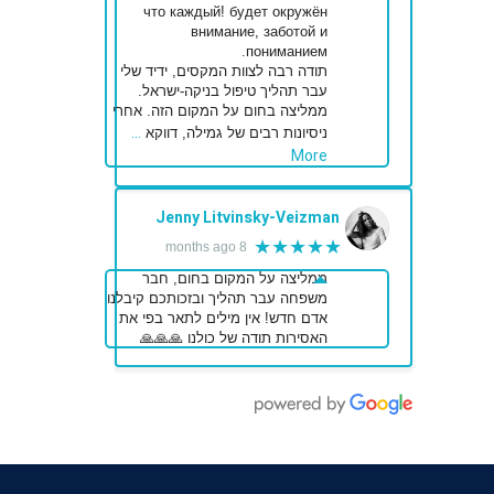
что каждый! будет окружён
внимание, заботой и
пониманием.
תודה רבה לצוות המקסים, ידיד שלי
עבר תהליך טיפול בניקה-ישראל.
ממליצה בחום על המקום הזה. אחרי
…
ניסיונות רבים של גמילה, דווקא
More
Jenny Litvinsky-Veizman
★★★★★
8 months ago
ממליצה על המקום בחום, חבר
משפחה עבר תהליך ובזכותכם קיבלנו
אדם חדש! אין מילים לתאר בפי את
האסירות תודה של כולנו 🙏🙏🙏