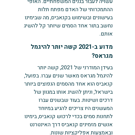
עשויה לעבור בגנים המשפחתיים. האופי
ההתמכרותי של האדם מפתח תלות
בעישונים ובשימוש בקנאביס, מה שבימינו
נחשב בתור אחד הסמים שיותר קל להשיג
אותם.
מדוע ב-2021 קשה יותר להיגמל
מגראס?
בעידן המודרני של 2021, קשה יותר
להיגמל מגראס מאשר שנים עברו. בפועל,
קנאביס הוא אחד מהסמים הנפוצים ביותר
בישראל, וניתן להשיג אותו במגוון של
דרכים ושיטות. בעוד שבשנים עברו
המעשנים היו צריכים להגיע במיוחד
לתחנות סמים בכדי לרכוש קנאביס, בימינו
אנשים מזמינים קנאביס דרך האינטרנט
ובאמצעות אפליקציות שונות.