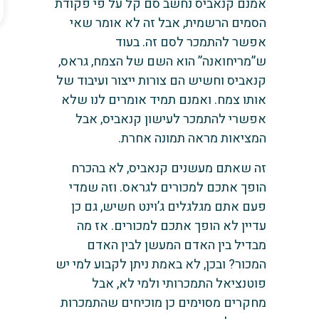
אמנם קנאביס נחשב סם קל על פי פקודת
הסמים הרשמית, אבל זה לא אומר שאי
אפשר להתמכר לסם זה. בעוד
ש”מריחואנה” הוא השם של הצמח, גראס,
קנאביס וחשיש הם צורות ייצור ועיבוד של
אותו צמח. ואמנם תמיד אומרים לנו שלא
אפשרי להתמכר לעישון קנאביס, אבל
המציאות מראה תמונה אחרת.
זה שאתם מעשנים קנאביס, לא בהכרח
הופך אתכם למכורים לגראס. וזה שמדי
פעם אתם מגלגלים ג’וינט חשיש, גם כן
עדיין לא הופך אתכם למכורים. אז מה
מבדיל בין האדם המעשן לבין האדם
המכור? ובכן, לא באמת ניתן לקבוע למי יש
פוטנציאל התמכרותי ולמי לא, אבל
מחקרים מסוימים כן מוכיחים שהתמכרות