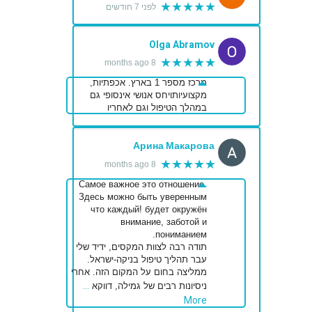
★★★★★
לפני 7 חודשים
Olga Abramov
★★★★★
8 months ago
מרכז מספר 1 בארץ. אכפתיות,
מקצועיותויחס אנושי אינסופי גם
במהלך הטיפול וגם לאחריו
Арина Макарова
★★★★★
8 months ago
Самое важное это отношение.
Здесь можно быть уверенным
что каждый! будет окружён
внимание, заботой и
пониманием.
תודה רבה לצוות המקסים, ידיד שלי
עבר תהליך טיפול בניקה-ישראל.
ממליצה בחום על המקום הזה. אחרי
…
ניסיונות רבים של גמילה, דווקא
More