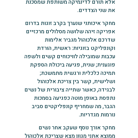
אלא תורם לדינמיקה משותפת שמסכנת
את שני הצדדים.
מחקר איכותני שנערך בקרב זוגות בדרום
אפריקה זיהה שלושה מסלולים מרכזיים
שדרכם אלכוהול מגביר אלימות
וקונפליקט בזוגיות: ראשית, הורדת
עכבות שמובילה לוויכוחים קשים ולשפה
פוגענית; שנית, פגיעה ביכולת הספקת
תמיכה כלכלית ורגשית מתמשכת;
ושלישית, קשר בין צריכת אלכוהול
לבגידה, כאשר שתייה ציבורית של נשים
נתפסת באופן מוטה כפגיעה בסמכות
הגבר, מה שמחריף קונפליקטים סביב
נורמות מגדריות.
מחקר אורך נוסף שעקב אחר נשים
ממוצא אתני מגוון מצא שצריכת אלכוהול