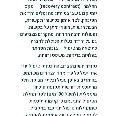
החלמה” (recovery contract) — טקס
יומי קבוע שבו בני הזוג מתגמלים יחד את
הפיכחון, לצד אימון בכישורי תקשורת,
הבעת רגשות, משא-ומתן על בקשות,
ופעולות חיבה הדדיות. מחקרים מצביעים
גם על ירידה בעלות הכוללת לחברה
כתוצאה מהטיפול — בזכות הפחתה
בעלויות בריאות, משפט ורווחה.
נקודה חשובה: ברוב התוכניות, טיפול זוגי
אינו יעיל כל עוד אחד הצדדים משתמש
בחומרים באופן פעיל ובלתי-מבוקר. חלק
מהתוכניות דורשות תקופת פיכחון
מינימלית (למשל 90 ימים) לפני תחילת
הטיפול הזוגי, אם כי קיימות תוכניות
שמתחילות טיפול זוגי כבר במקביל
לטיפול גמילה. כוונה אמיתית להפסיק