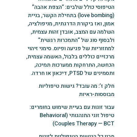
הטיפוסי כולל שלבים: “הצפת אהבה”
(love bombing) בתחילת הקשר, בניית
אמון, ואז ביקורת הדרגתית, מניפולציה,
השלמה עם המצב, אובדן זהות עצמית,
ולבסוף סוג של “התמכרות רגשית”
למחזוריות של פגיעה ופיוס. סימני זיהוי
מרכזיים כוללים בלבול, האשמה עצמית,
הכחשה, התרחקות ממערכות תמיכה,
ותסמינים של PTSD, דיכאון או חרדה.
חלק ז’: מה עובד? גישות טיפוליות
מבוססות-ראיות
עבור זוגות עם בעיית שימוש בחומרים:
טיפול זוגי התנהגותי (Behavioral
Couples Therapy — BCT)
מבין כל הגישות הטיפוליות לזוגות