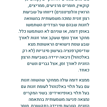
קוקאין, חומרים מרגיעים, ממריצים,
הרואין והלוצינוגנים) דיווחו על שביעות
רצון זוגית נמוכה משמעותית בהשוואה
לזוגות שבהם שני הצדדים השתמשו
באופן דומה, או שניהם לא השתמשו כלל.
מחקר אורך נוסף שעקב אחר זוגות לאורך
שבע שנות נישואים הראשונות מצא
שדיסקרפנציה בעישון סיגריות (לא רק
באלכוהול) ניבאה ירידה בשביעות הרצון
הזוגית לאורך זמן, אצל גברים ונשים
כאחד.
ממצא דומה עולה ממחקר שהשווה זוגות
עם בעל תלוי באלכוהול לעומת זוגות עם
בעל תלוי באופיואידים: בשני המקרים
נמצאה פגיעה משמעותית בהתאמה
הזוגית, הנובעת מירידה בתקשורת, חוסר