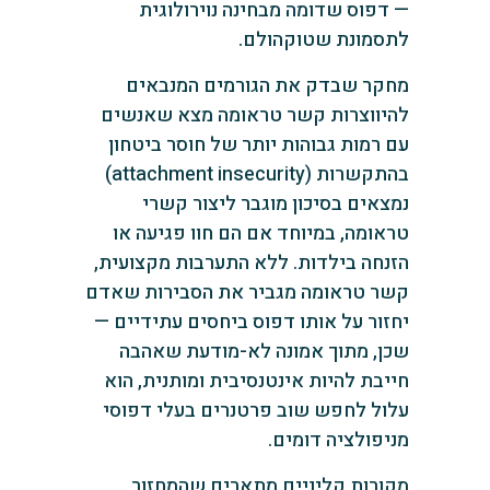
— דפוס שדומה מבחינה נוירולוגית
לתסמונת שטוקהולם.
מחקר שבדק את הגורמים המנבאים
להיווצרות קשר טראומה מצא שאנשים
עם רמות גבוהות יותר של חוסר ביטחון
בהתקשרות (attachment insecurity)
נמצאים בסיכון מוגבר ליצור קשרי
טראומה, במיוחד אם הם חוו פגיעה או
הזנחה בילדות. ללא התערבות מקצועית,
קשר טראומה מגביר את הסבירות שאדם
יחזור על אותו דפוס ביחסים עתידיים —
שכן, מתוך אמונה לא-מודעת שאהבה
חייבת להיות אינטנסיבית ומותנית, הוא
עלול לחפש שוב פרטנרים בעלי דפוסי
מניפולציה דומים.
מקורות קליניים מתארים שהמחזור