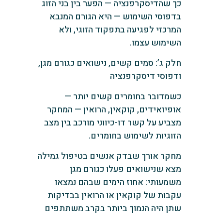
כך שהדיסקרפנציה — הפער בין בני הזוג
בדפוסי השימוש — היא הגורם המנבא
המרכזי לפגיעה בתפקוד הזוגי, ולא
השימוש עצמו.
חלק ג’: סמים קשים, נישואים כגורם מגן,
ודפוסי דיסקרפנציה
כשמדובר בחומרים קשים יותר —
אופיואידים, קוקאין, הרואין — המחקר
מצביע על קשר דו-כיווני מורכב בין מצב
הזוגיות לשימוש בחומרים.
מחקר אורך שבדק אנשים בטיפול גמילה
מצא שנישואים פעלו כגורם מגן
משמעותי: אחוז הימים שבהם נמצאו
עקבות של קוקאין או הרואין בבדיקות
שתן היה הנמוך ביותר בקרב משתתפים