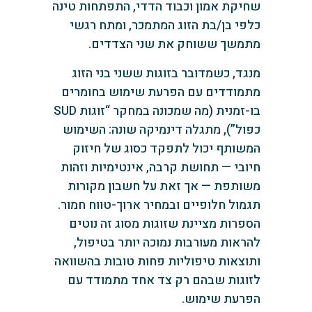
שחיקת אמון וכבוד הדדי, התפתחות טינה
כלפי בן/בת הזוג המתמכר, ומתח רגשי
מתמשך ששוחק את שני הצדדים.
מנגד, כשמדובר בזוגות ששני בני הזוג
מתמודדים עם הפרעת שימוש בחומרים
בו-זמנית (מה שמכונה במחקר “זוגות SUD
כפול”), מתגלה דינמיקה שונה: השימוש
המשותף יכול לתפקד כסוג של חיזוק
חיובי — תחושת קרבה, אינטימיות וזהות
משותפת — אך זאת על חשבון מקורות
תגמול חלופיים ובמחיר ארוך-טווח חמור.
הספרות מציינת שזוגות מסוג זה נוטים
להראות מעורבות נמוכה יותר בטיפול,
ותוצאות טיפוליות פחות טובות בהשוואה
לזוגות שבהם רק צד אחד מתמודד עם
הפרעת שימוש.