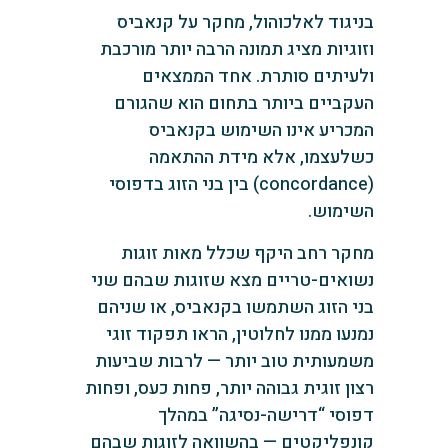
בניגוד לאלכוהול, מחקר על קנאביס
וזוגיות מציג תמונה הרבה יותר מורכבת
ולעיתים סותרת. אחד הממצאים
העקביים ביותר בתחום הוא שהגורם
המכריע אינו השימוש בקנאביס
כשלעצמו, אלא מידת ההתאמה
(concordance) בין בני הזוג בדפוסי
השימוש.
מחקר רחב היקף שכלל מאות זוגות
נשואים-טריים מצא שזוגות שבהם שני
בני הזוג השתמשו בקנאביס, או שניהם
נמנעו ממנו לחלוטין, הראו תפקוד זוגי
משמעותית טוב יותר — לרבות שביעות
רצון זוגית גבוהה יותר, פחות כעס, ופחות
דפוסי “דרישה-נסיגה” במהלך
קונפליקטים — בהשוואה לזוגות שבהם