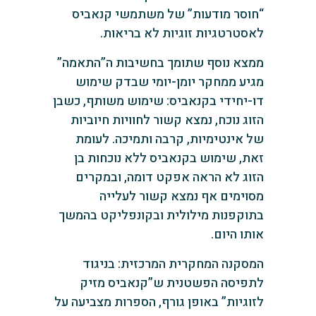
“חוסר מודעות” של משתמשי קנאביס
לאסטרטגיות זוגיות לא בריאות.
ממצא נוסף שתומך בחשיבות ה”התאמה”
מגיע ממחקר יומן-יומי שבדק שימוש
דו-יחידי בקנאביס: שימוש משותף, כשבן
הזוג נוכח, נמצא קשור לחוויות חיוביות
של אינטימיות, קרבה ותמיכה. לעומת
זאת, שימוש בקנאביס ללא נוכחות בן
הזוג לא הראה אפקט דומה, ובמקרים
מסוימים אף נמצא קשור לעלייה
בתוקפנות מילולית ובקונפליקט בהמשך
אותו היום.
המסקנה המחקרית המרכזית: בניגוד
לתפיסה הפשטנית ש”קנאביס מזיק
לזוגיות” באופן גורף, הספרות מצביעה על