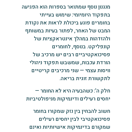
מנגנון נוסף שמתואר בספרות הוא הפגיעה
בתפקוד היומיומי: שימוש בעייתי
בחומרים פוגע ביכולת לראות את נקודת
המבט של האחר, לפתור בעיות במשותף
ולהזדהות במהלך אינטראקציות של
קונפליקט. בנוסף, לחומרים
פסיכואקטיביים רבים יש מרכיב של
הורדת עכבות, שמשבש תפקוד ניהולי
וויסות עצמי — שני מרכיבים קריטיים
לתקשורת זוגית בריאה.
חלק ה’: כשהבעיה היא לא החומר —
יחסים רעילים ודינמיקות מניפולטיביות
חשוב להבחין בין נזק שמקורו בחומר
פסיכואקטיבי לבין יחסים רעילים
שמקורם בדינמיקות אישיותיות ואינם