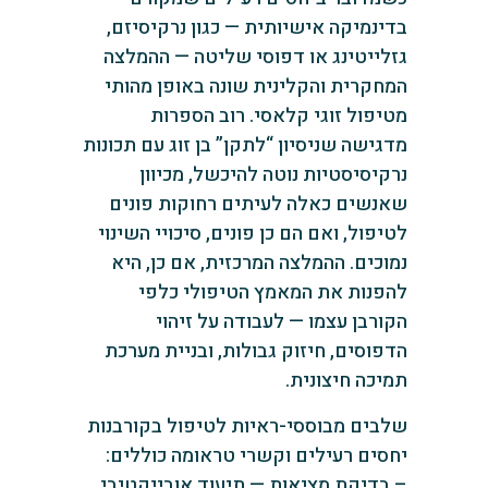
בדינמיקה אישיותית — כגון נרקיסיזם,
גזלייטינג או דפוסי שליטה — ההמלצה
המחקרית והקלינית שונה באופן מהותי
מטיפול זוגי קלאסי. רוב הספרות
מדגישה שניסיון “לתקן” בן זוג עם תכונות
נרקיסיסטיות נוטה להיכשל, מכיוון
שאנשים כאלה לעיתים רחוקות פונים
לטיפול, ואם הם כן פונים, סיכויי השינוי
נמוכים. ההמלצה המרכזית, אם כן, היא
להפנות את המאמץ הטיפולי כלפי
הקורבן עצמו — לעבודה על זיהוי
הדפוסים, חיזוק גבולות, ובניית מערכת
תמיכה חיצונית.
שלבים מבוססי-ראיות לטיפול בקורבנות
יחסים רעילים וקשרי טראומה כוללים:
– בדיקת מציאות — תיעוד אובייקטיבי