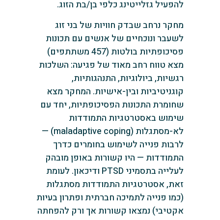
להפעיל גזלייטינג כלפי בן/בת הזוג.
מחקר נרחב שבדק חוויות של בני זוג
לשעבר ונוכחיים של אנשים עם תכונות
פסיכופתיות בולטות (457 משתתפים)
מצא טווח רחב מאוד של פגיעה: השלכות
רגשיות, ביולוגיות, התנהגותיות,
קוגניטיביות ובין-אישיות. המחקר מצא
שחומרת התכונות הפסיכופתיות, יחד עם
שימוש באסטרטגיות התמודדות
לא-מסתגלות (maladaptive coping) —
לרבות פנייה לשימוש בחומרים כדרך
התמודדות — היו קשורות באופן מובהק
לעלייה בתסמיני PTSD ודיכאון. לעומת
זאת, אסטרטגיות התמודדות מסתגלות
(כמו פנייה לתמיכה חברתית ופתרון בעיות
אקטיבי) נמצאו קשורות אך ורק להפחתה