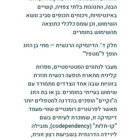
הבנה, התנהגות בלתי צפויה, קשיים
באינטימיות, ויכוחים תכופים סביב נושא
השימוש, וכן עומס כלכלי כתוצאה
מהשימוש בחומרים.
חלק ד’: הדינמיקה הרגשית — מתי בן הזוג
הופך ל”מטפל”
מעבר לנתונים הסטטיסטיים, ספרות
קלינית מתארת תופעה רגשית חוזרת
בזוגיות שבה אחד הצדדים מתמודד עם
שימוש בעייתי בחומרים: בן או בת הזוג
ה”נקיים” הופכים בהדרגה למטפלים יותר
מאשר לפרטנרים רומנטיים שווי-מעמד.
דינמיקה זו, שמוכרת לעיתים בשם
“קו-תלות” (codependency), מובילה
לירידה הדרגתית בשביעות רצון זוגית,