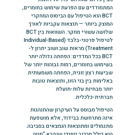
המתמודדים עם הפרעת שימוש בחומרים,
BCT הוא הטיפול עם הביסוס המחקרי
המוצק ביותר — תוצאות עקביות לאורך
שלושה עשורי מחקר. השוואות בין BCT
לטיפול פרטני-בלבד (Individual-Based
Treatment) מראות שוב ושוב יתרון ל-
BCT בכל המדדים: הפחתה גדולה יותר
בשימוש בחומרים, רמות גבוהות יותר של
שביעות רצון זוגית, הפחתה משמעותית
באלימות בין בני הזוג, ותוצאות טובות
יותר מבחינת עלות-תועלת
חברתית-כלכלית.
הטיפול מבוסס על העיקרון שהתנהגות
אינה מתרחשת בבידוד, אלא מושפעת
מתגמולים ומתוצאות הנמצאים בסביבה.
הוא כולל מרכיב ייחודי שנקרא “חוזה