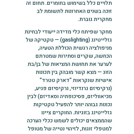
תלויים כלל בשימוש בחומרים. תחום זה
זוכה בשנים האחרונות לתשומת לב
מחקרית גוברת.
מחקר שפיתח כלי מדידה ייעודי לבחינת
גזלייטינג (gaslighting) — טקטיקה של
מניפולציה רגשית הכוללת הטעיה,
הכחשה, שקרים וסתירות שמטרתם
לערער את תחושת המציאות של בן/בת
הזוג — מצא קשר מובהק בין תכונות
אישיות שנקראות “דארק טטרד”
(נרקיסיזם גרנדיוזי, נרקיסיזם פגיע,
מכיאווליזם, פסיכופתיה וסאדיזם) לבין
נכונות גבוהה יותר להפעיל טקטיקות
גזלייטינג בזוגיות. החוקרים ציינו
שהממצאים יכולים לשמש ככלי הערכה
למטפלי זוגות, לזיהוי נטייה של מטופל