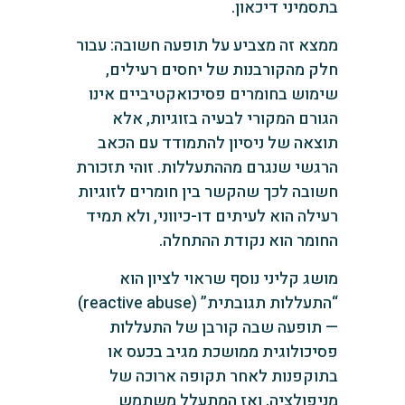
בתסמיני דיכאון.
ממצא זה מצביע על תופעה חשובה: עבור
חלק מהקורבנות של יחסים רעילים,
שימוש בחומרים פסיכואקטיביים אינו
הגורם המקורי לבעיה בזוגיות, אלא
תוצאה של ניסיון להתמודד עם הכאב
הרגשי שנגרם מההתעללות. זוהי תזכורת
חשובה לכך שהקשר בין חומרים לזוגיות
רעילה הוא לעיתים דו-כיווני, ולא תמיד
החומר הוא נקודת ההתחלה.
מושג קליני נוסף שראוי לציון הוא
“התעללות תגובתית” (reactive abuse)
— תופעה שבה קורבן של התעללות
פסיכולוגית ממושכת מגיב בכעס או
בתוקפנות לאחר תקופה ארוכה של
מניפולציה, ואז המתעלל משתמש