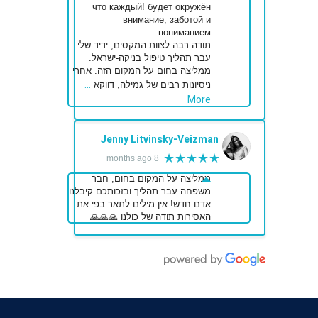
что каждый! будет окружён
внимание, заботой и
пониманием.
תודה רבה לצוות המקסים, ידיד שלי
עבר תהליך טיפול בניקה-ישראל.
ממליצה בחום על המקום הזה. אחרי
…
ניסיונות רבים של גמילה, דווקא
More
Jenny Litvinsky-Veizman
★★★★★
8 months ago
ממליצה על המקום בחום, חבר
משפחה עבר תהליך ובזכותכם קיבלנו
אדם חדש! אין מילים לתאר בפי את
האסירות תודה של כולנו 🙏🙏🙏