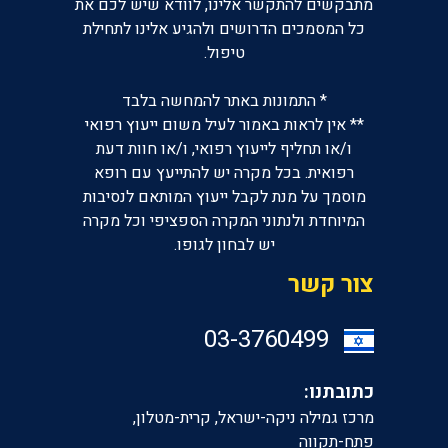
מתבקשים להתקשר אלינו, לוודא שיש לכם את
כל המסמכים הדרושים ולהגיע אלינו לתחילת
טיפול.
* התמונות באתר להמחשה בלבד
** אין לראות באמור לעיל משום ייעוץ רפואי
ו/או תחליף לייעוץ רפואי, ו/או חוות דעת
רפואית. בכל מקרה יש להתייעץ עם רופא
מוסמך על מנת לקבל ייעוץ המותאם לנסיבות
המיוחדת ולנתוני המקרה הספציפי וכל מקרה
יש לבחון לגופו.
צור קשר
‎03-3760499
כתובתנו:
מרכז גמילה ניקה-ישראל, קרית-מטלון,
פתח-תקווה