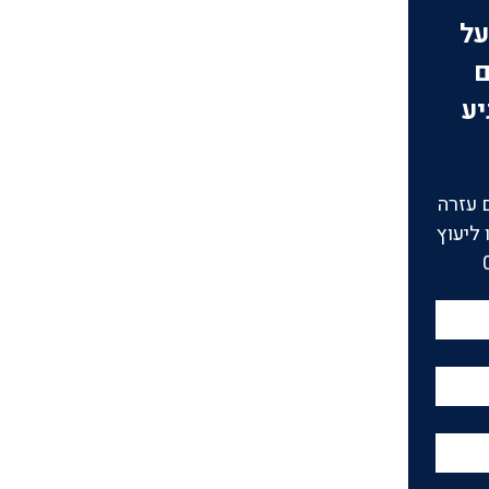
על
ם
יע
 עזרה
ליעוץ