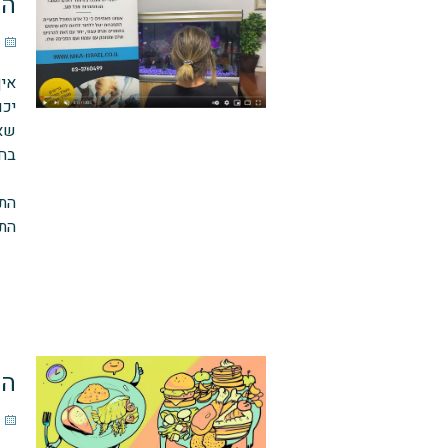
הפ
אין
יכו
שאנ
בחי
התק
התר
הת