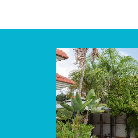
מעיין, בת 48 \
אני הייתי ב
פיזית ונפשי
אני...