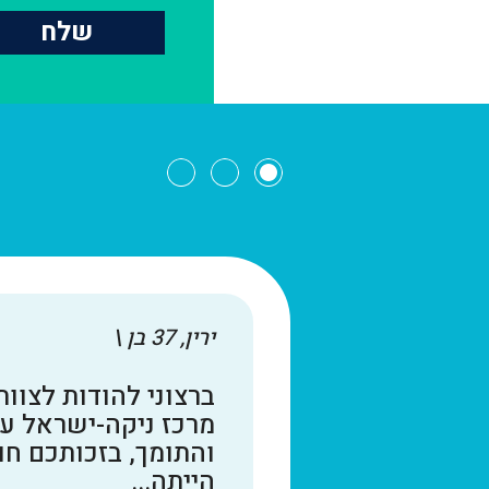
שלח
ירין, 37 בן \
ברצוני להודות לצוו
מרכז ניקה-ישראל ע
והתומך, בזכותכם חוו
הייתה...