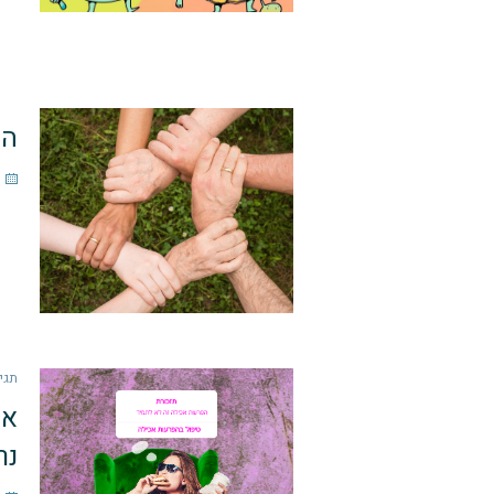
הת
תגי
אנ
נר